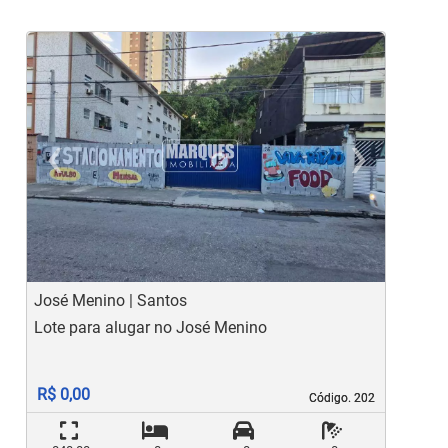
‹
›
Previous
Ne
José Menino | Santos
M
Lote para alugar no José Menino
C
R$ 0,00
Código. 202
Código. 202